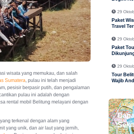
29 Okto
Paket Wis
Travel Te
29 Okto
Paket Tou
Dikunjun
29 Okto
nasi wisata yang memukau, dan salah
Tour Beli
pas Sumatera
, pulau ini telah menjadi
Wajib And
am, pesisir berpasir putih, dan pengalaman
ecantikan pulau ini adalah dengan
sa rental mobil Belitung melayani dengan
Dapa
r yang terkenal dengan alam yang
Seka
 yang unik, dan air laut yang jernih,