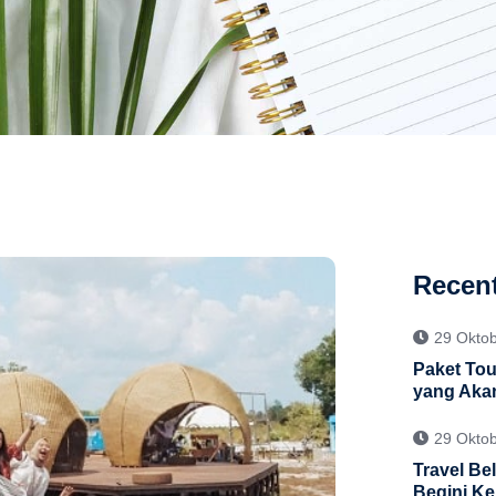
Recent
29 Okto
Paket Tour
yang Aka
29 Okto
Travel Be
Begini Ke