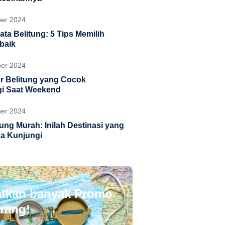
ber 2024
ata Belitung: 5 Tips Memilih
rbaik
ber 2024
r Belitung yang Cocok
gi Saat Weekend
ber 2024
tung Murah: Inilah Destinasi yang
a Kunjungi
tkan banyak Promo
rang!