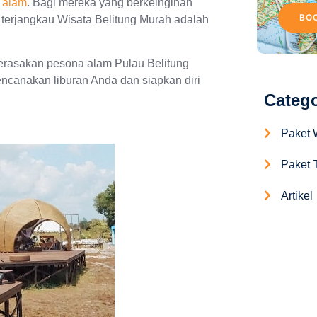
a alam
. Bagi mereka yang berkeinginan
BO
 terjangkau Wisata Belitung Murah adalah
erasakan pesona alam Pulau Belitung
ncanakan liburan Anda dan siapkan diri
Catego
Paket 
Paket T
Artikel