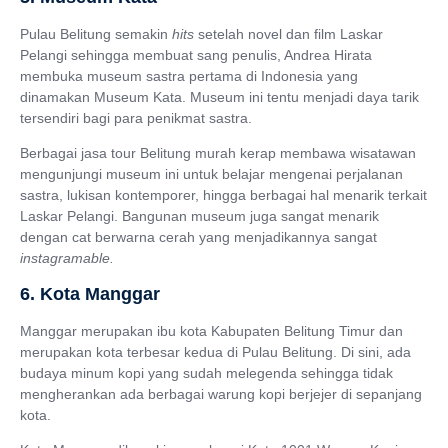
Pulau Belitung semakin
hits
setelah novel dan film Laskar
Pelangi sehingga membuat sang penulis, Andrea Hirata
membuka museum sastra pertama di Indonesia yang
dinamakan Museum Kata. Museum ini tentu menjadi daya tarik
tersendiri bagi para penikmat sastra.
Berbagai jasa tour Belitung murah kerap membawa wisatawan
mengunjungi museum ini untuk belajar mengenai perjalanan
sastra, lukisan kontemporer, hingga berbagai hal menarik terkait
Laskar Pelangi. Bangunan museum juga sangat menarik
dengan cat berwarna cerah yang menjadikannya sangat
instagramable.
6. Kota Manggar
Manggar merupakan ibu kota Kabupaten Belitung Timur dan
merupakan kota terbesar kedua di Pulau Belitung. Di sini, ada
budaya minum kopi yang sudah melegenda sehingga tidak
mengherankan ada berbagai warung kopi berjejer di sepanjang
kota.