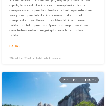
Travel Belitung dengan harga yang terjangkau banyak
dipilih, termasuk jika Anda ingin menjalankan liburan
dengan sistem open trip. Tentu ada berbagai kelebihan
yang bisa diperoleh jika Anda memutuskan untuk
menjalankannya. Keuntungan Memilih Agen Travel
Belitung untuk Open Trip Open trip menjadi salah satu
cara terbaik untuk mengeksplor keindahan Pulau
Belitung.
BACA »
29 Oktober 2024
Tidak ada komentar
PAKET TOUR BELITUNG