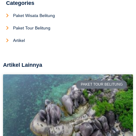
Categories
Paket Wisata Belitung
Paket Tour Belitung
Artikel
Artikel Lainnya
PAKET TOUR BELITUNG