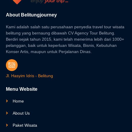
About Belitungjourney
Kami adalah salah satu perusahaan penyedia travel tour wisata
belitung yang bernaung dibawah CV Agency Tour Belitung.
Berdiri sejak tahun 2015, kami telah menerima lebih dari 1000+
pelanggan, baik untuk keperluan Wisata, Bisnis, Kebutuhan
Konser Artis, maupun untuk Perjalanan Dinas.
Jl. Hasyim Idris - Belitung
Menu Website
Home
About Us
Paket Wisata