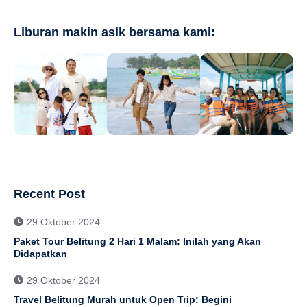
Liburan makin asik bersama kami:
Recent Post
29 Oktober 2024
Paket Tour Belitung 2 Hari 1 Malam: Inilah yang Akan
Didapatkan
29 Oktober 2024
Travel Belitung Murah untuk Open Trip: Begini