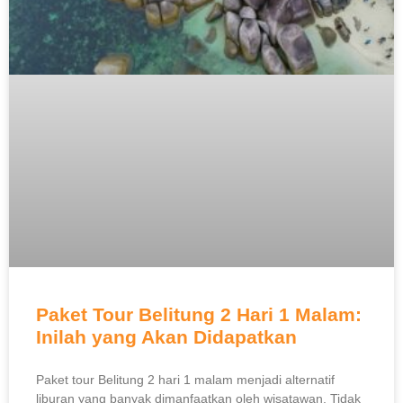
Paket Tour Belitung 2 Hari 1 Malam:
Inilah yang Akan Didapatkan
Paket tour Belitung 2 hari 1 malam menjadi alternatif
liburan yang banyak dimanfaatkan oleh wisatawan. Tidak