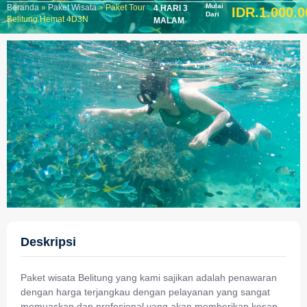
Mulai
Beranda
»
Paket Wisata
»
Paket Tour
4 HARI 3
IDR.1.000.0
Dari
Belitung Hemat 4D3N
MALAM
Deskripsi
Paket wisata Belitung yang kami sajikan adalah penawaran
dengan harga terjangkau dengan pelayanan yang sangat
memuaskan dan profesional yang akan memberikan kesan