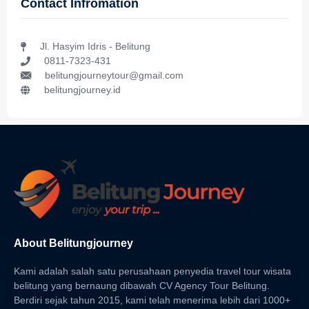
Contact Infromation
Jl. Hasyim Idris - Belitung
0811-7323-431
belitungjourneytour@gmail.com
belitungjourney.id
About Belitungjourney
Kami adalah salah satu perusahaan penyedia travel tour wisata
belitung yang bernaung dibawah CV Agency Tour Belitung.
Berdiri sejak tahun 2015, kami telah menerima lebih dari 1000+