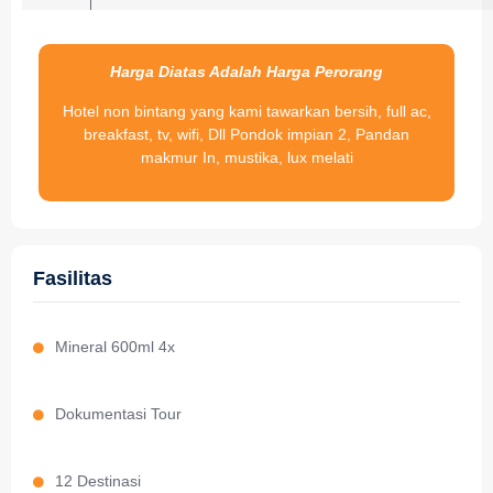
Harga Diatas Adalah Harga Perorang
Hotel non bintang yang kami tawarkan bersih, full ac,
breakfast, tv, wifi, Dll Pondok impian 2, Pandan
makmur In, mustika, lux melati
Fasilitas
Mineral 600ml 4x
Dokumentasi Tour
12 Destinasi