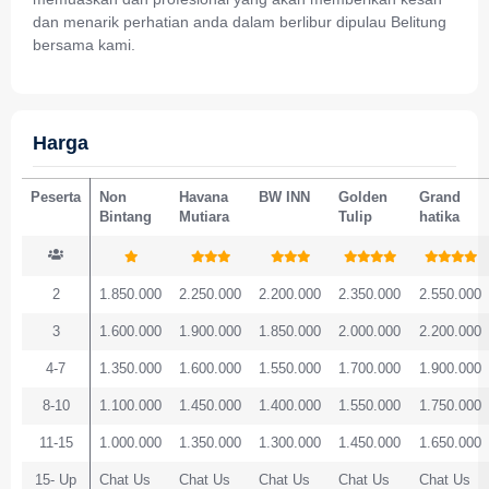
dan menarik perhatian anda dalam berlibur dipulau Belitung
bersama kami.
Harga
Peserta
Non
Havana
BW INN
Golden
Grand
Bintang
Mutiara
Tulip
hatika
2
1.850.000
2.250.000
2.200.000
2.350.000
2.550.000
3
1.600.000
1.900.000
1.850.000
2.000.000
2.200.000
4-7
1.350.000
1.600.000
1.550.000
1.700.000
1.900.000
8-10
1.100.000
1.450.000
1.400.000
1.550.000
1.750.000
11-15
1.000.000
1.350.000
1.300.000
1.450.000
1.650.000
15- Up
Chat Us
Chat Us
Chat Us
Chat Us
Chat Us