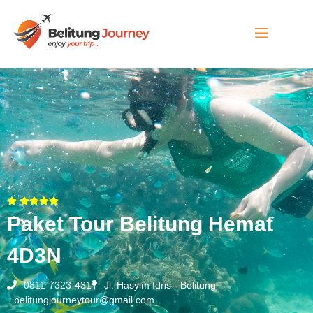
Paket Tour Belitung Hemat
4D3N
0811-7323-431
Jl. Hasyim Idris - Belitung
belitungjourneytour@gmail.com