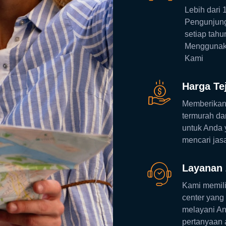
Lebih dari
Pengunjun
setiap tah
Menggunak
Kami
Harga Te
Memberikan
termurah da
untuk Anda
mencari jas
Layanan 
Kami memili
center yang
melayani An
pertanyaan 