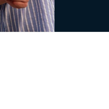
g dan