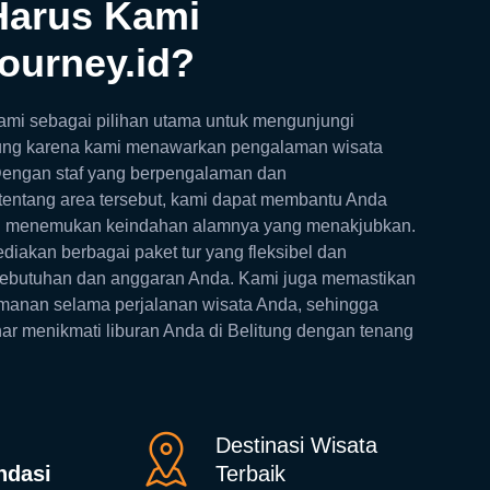
Harus Kami
journey.id?
ami sebagai pilihan utama untuk mengunjungi
itung karena kami menawarkan pengalaman wisata
 Dengan staf yang berpengalaman dan
tentang area tersebut, kami dapat membantu Anda
an menemukan keindahan alamnya yang menakjubkan.
ediakan berbagai paket tur yang fleksibel dan
kebutuhan dan anggaran Anda. Kami juga memastikan
anan selama perjalanan wisata Anda, sehingga
ar menikmati liburan Anda di Belitung dengan tenang
Destinasi Wisata
ndasi
Terbaik