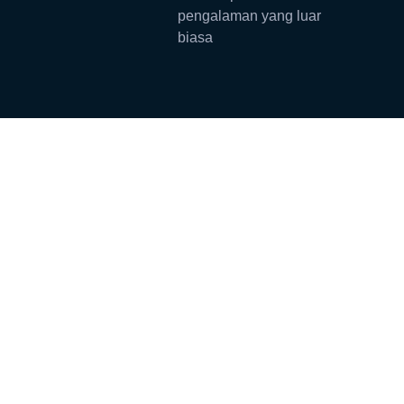
pengalaman yang luar
biasa