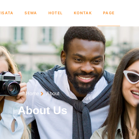
ISATA
SEWA
HOTEL
KONTAK
PAGE
Home
About
About Us