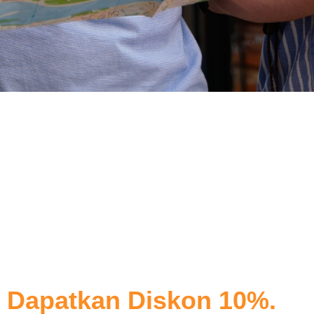
Mulailah Merencanakan
Perjalanan Anda Sekaran
Dapatkan Diskon 10%.