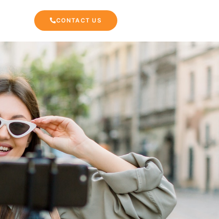
CONTACT US