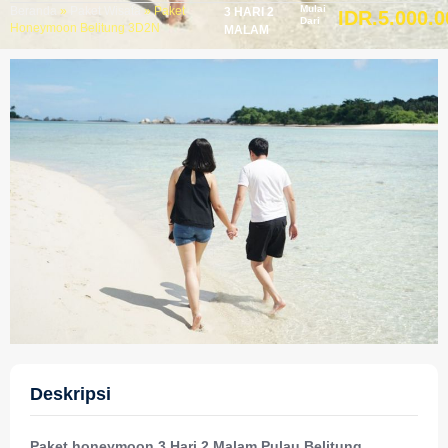
Mulai
Beranda
»
Paket Wisata
»
Paket
3 HARI 2
IDR.5.000.0
Dari
Honeymoon Belitung 3D2N
MALAM
Deskripsi
Paket honeymoon 3 Hari 2 Malam Pulau Belitung