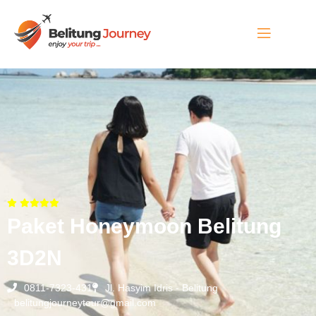
Paket Honeymoon Belitung
3D2N
0811-7323-431
Jl. Hasyim Idris - Belitung
belitungjourneytour@gmail.com