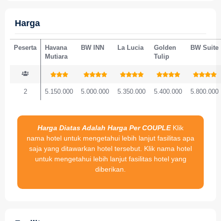
Harga
Peserta
Havana
BW INN
La Lucia
Golden
BW Suite
Mutiara
Tulip
2
5.150.000
5.000.000
5.350.000
5.400.000
5.800.000
Harga Diatas Adalah Harga Per COUPLE
Klik
nama hotel untuk mengetahui lebih lanjut fasilitas apa
saja yang ditawarkan hotel tersebut.
Klik nama hotel
untuk mengetahui lebih lanjut fasilitas hotel yang
diberikan.