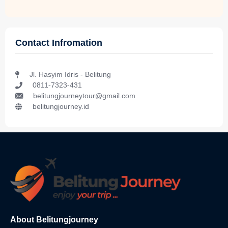
Contact Infromation
Jl. Hasyim Idris - Belitung
0811-7323-431
belitungjourneytour@gmail.com
belitungjourney.id
About Belitungjourney