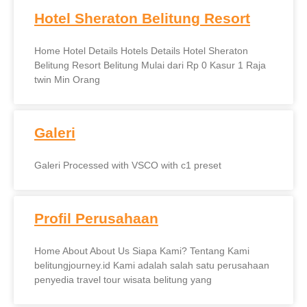
Hotel Sheraton Belitung Resort
Home Hotel Details Hotels Details Hotel Sheraton
Belitung Resort Belitung Mulai dari Rp 0 Kasur 1 Raja
twin Min Orang
Galeri
Galeri Processed with VSCO with c1 preset
Profil Perusahaan
Home About About Us Siapa Kami? Tentang Kami
belitungjourney.id Kami adalah salah satu perusahaan
penyedia travel tour wisata belitung yang