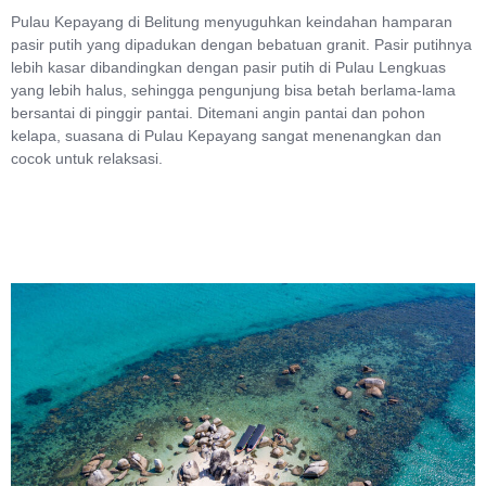
Pulau Kepayang di Belitung menyuguhkan keindahan hamparan
pasir putih yang dipadukan dengan bebatuan granit. Pasir putihnya
lebih kasar dibandingkan dengan pasir putih di Pulau Lengkuas
yang lebih halus, sehingga pengunjung bisa betah berlama-lama
bersantai di pinggir pantai. Ditemani angin pantai dan pohon
kelapa, suasana di Pulau Kepayang sangat menenangkan dan
cocok untuk relaksasi.