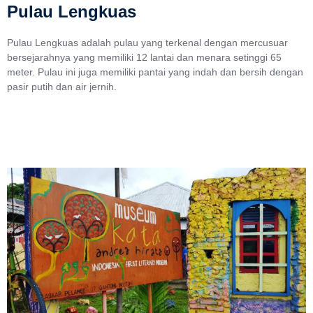
Pulau Lengkuas
Pulau Lengkuas adalah pulau yang terkenal dengan mercusuar
bersejarahnya yang memiliki 12 lantai dan menara setinggi 65
meter. Pulau ini juga memiliki pantai yang indah dan bersih dengan
pasir putih dan air jernih.