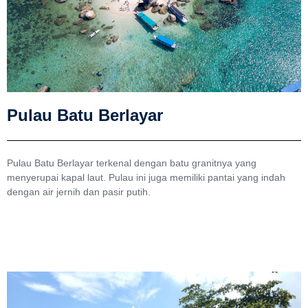
Pulau Batu Berlayar
Pulau Batu Berlayar terkenal dengan batu granitnya yang
menyerupai kapal laut. Pulau ini juga memiliki pantai yang indah
dengan air jernih dan pasir putih.