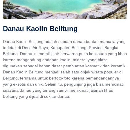
Danau Kaolin Belitung
Danau Kaolin Belitung adalah sebuah danau buatan manusia yang
terletak di Desa Air Raya, Kabupaten Belitung, Provinsi Bangka
Belitung. Danau ini memiliki air berwarna putih kehijauan yang khas
karena mengandung endapan kaolin, mineral yang biasa
digunakan sebagai bahan dasar pembuatan kosmetik dan keramik.
Danau Kaolin Belitung menjadi salah satu objek wisata populer di
Belitung, terutama untuk berfoto-foto karena pemandangannya
yang eksotis dan unik. Selain itu, pengunjung juga bisa menikmati
suasana danau yang tenang sambil menikmati jajanan khas
Belitung yang dijual di sekitar danau.