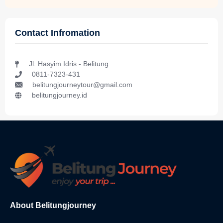
Contact Infromation
Jl. Hasyim Idris - Belitung
0811-7323-431
belitungjourneytour@gmail.com
belitungjourney.id
About Belitungjourney