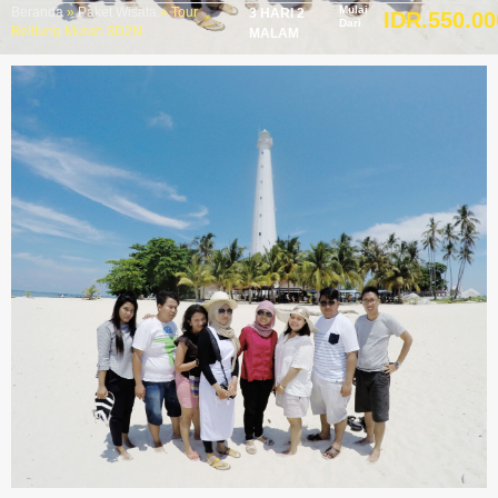
Mulai
Beranda
»
Paket Wisata
»
Tour
3 HARI 2
IDR.550.00
Dari
Belitung Murah 3D2N
MALAM