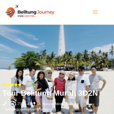
Tour Belitung Murah 3D2N
0811-7323-431
Jl. Hasyim Idris - Belitung
belitungjourneytour@gmail.com