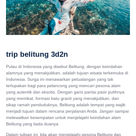
trip belitung 3d2n
Pulau di Indonesia yang disebut Belitung, dengan keindahan
alamnya yang menakjubkan, adalah tujuan wisata terkemuka di
Indonesia. Surga ini menawarkan petualangan yang tak
terlupakan bagi para pelancong yang mencari pesona alam
yang autentik dan eksotis. Dengan garis pantai pasir putihnya
yang memikat, formasi batu granit yang menakjubkan, dan
sikap ramah penduduknya, Belitung adalah tempat yang wajib
menjadi tujuan dalam rencana perjalanan Anda. Jangan sampai
melewatkan kesempatan untuk menjelajahi keindahan alam
Belitung yang tiada duanya.
Dalam tulisan ini, kita akan menjelajahi pesona Belitung dan