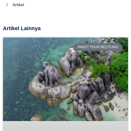
Artikel
Artikel Lainnya
PAKET TOUR BELITUNG