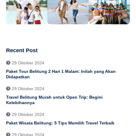
Recent Post
29 Oktober 2024
Paket Tour Belitung 2 Hari 1 Malam: Inilah yang Akan
Didapatkan
29 Oktober 2024
Travel Belitung Murah untuk Open Trip: Begini
Kelebihannya
29 Oktober 2024
Paket Wisata Belitung: 5 Tips Memilih Travel Terbaik
29 Oktober 2024