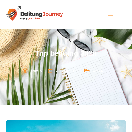
Trip belitung 3d2n
admin
26 Mei 2023
Artikel