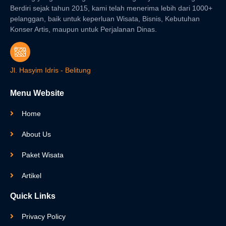
Berdiri sejak tahun 2015, kami telah menerima lebih dari 1000+
pelanggan, baik untuk keperluan Wisata, Bisnis, Kebutuhan
Konser Artis, maupun untuk Perjalanan Dinas.
Jl. Hasyim Idris - Belitung
Menu Website
Home
About Us
Paket Wisata
Artikel
Quick Links
Privacy Policy