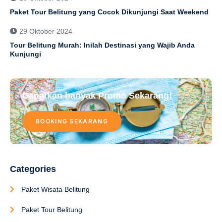
Paket Tour Belitung yang Cocok Dikunjungi Saat Weekend
29 Oktober 2024
Tour Belitung Murah: Inilah Destinasi yang Wajib Anda
Kunjungi
Dapatkan banyak Promo Sekarang!
BOOKING SEKARANG
Categories
Paket Wisata Belitung
Paket Tour Belitung