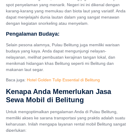
spot penyelaman yang menarik. Negeri ini ini dikenal dengan
karang-karang yang memukau dan biota laut yang variatif. Anda
dapat menjelajahi dunia lautan dalam yang sangat menawan
dengan kegiatan snorkeling atau menyelam.
Pengalaman Budaya:
Selain pesona alamnya, Pulau Belitung juga memiliki warisan
budaya yang kaya. Anda dapat mengunjungi nelayan-
nelayanan, melihat pembuatan kerajinan tangan lokal, dan
menikmati hidangan khas Belitung seperti mi Belitung dan
makanan laut segar.
Baca juga:
Hotel Golden Tulip Essential di Belitung
Kenapa Anda Memerlukan Jasa
Sewa Mobil di Belitung
Untuk mengoptimalkan pengalaman Anda di Pulau Belitung,
memiliki akses ke sarana transportasi yang praktis adalah suatu
keharusan. Inilah mengapa layanan rental mobil Belitung sangat
diperlukan: