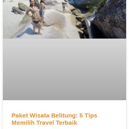
Paket Wisata Belitung: 5 Tips
Memilih Travel Terbaik