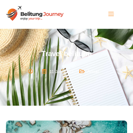
Travel belitung
11 Juni 2023
Artikel