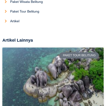
Paket Wisata Belitung
Paket Tour Belitung
Artikel
Artikel Lainnya
PAKET TOUR BELITUNG