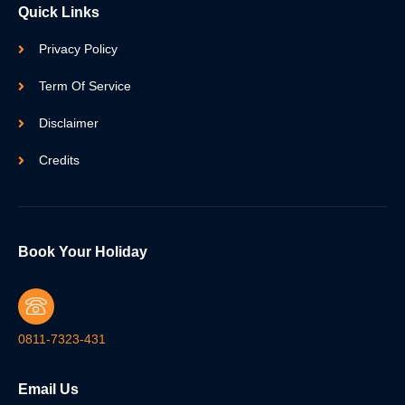
Quick Links
Privacy Policy
Term Of Service
Disclaimer
Credits
Book Your Holiday
0811-7323-431
Email Us