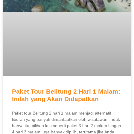
Paket Tour Belitung 2 Hari 1 Malam:
Inilah yang Akan Didapatkan
Paket tour Belitung 2 hari 1 malam menjadi alternatif
liburan yang banyak dimanfaatkan oleh wisatawan. Tidak
hanya itu, pilihan lain seperti paket 3 hari 2 malam hingga
4 hari 3 malam juga banyak dipilih, terutama jika Anda