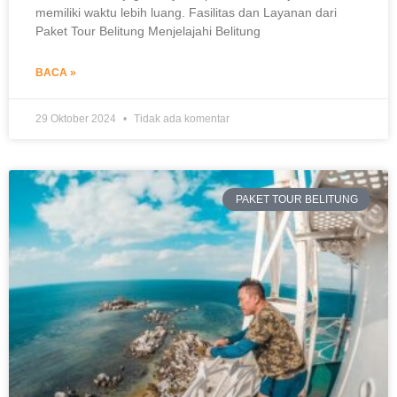
memiliki waktu lebih luang. Fasilitas dan Layanan dari
Paket Tour Belitung Menjelajahi Belitung
BACA »
29 Oktober 2024
Tidak ada komentar
PAKET TOUR BELITUNG