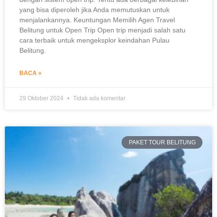
yang bisa diperoleh jika Anda memutuskan untuk
menjalankannya. Keuntungan Memilih Agen Travel
Belitung untuk Open Trip Open trip menjadi salah satu
cara terbaik untuk mengeksplor keindahan Pulau
Belitung.
BACA »
29 Oktober 2024
Tidak ada komentar
PAKET TOUR BELITUNG