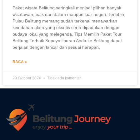
Paket wisata Belitung seringkali menjadi pilihan banyak
wisatawan, baik dari dalam maupun luar negeri. Terlebih,
Pulau Belitung memang sudah terkenal menawarkan
keindahan alam yang eksotis serta dipadukan dengan
budaya lokal yang melegenda. Tips Memilih Paket Tour
Belitung Terbaik Supaya liburan Anda ke Belitung dapat
berjalan dengan lancar dan sesuai harapan,
BACA »
29 Oktober 2024
Tidak ada komentar