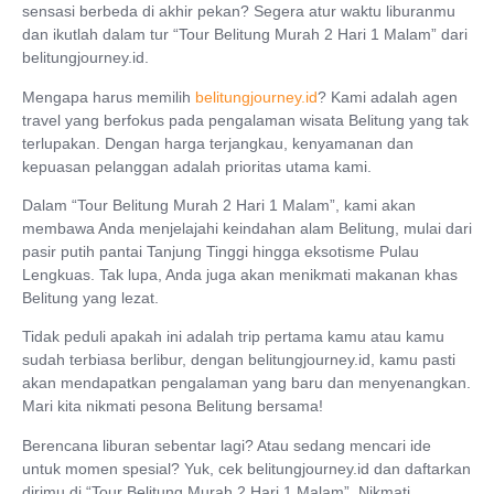
sensasi berbeda di akhir pekan? Segera atur waktu liburanmu
dan ikutlah dalam tur “Tour Belitung Murah 2 Hari 1 Malam” dari
belitungjourney.id.
Mengapa harus memilih
belitungjourney.id
? Kami adalah agen
travel yang berfokus pada pengalaman wisata Belitung yang tak
terlupakan. Dengan harga terjangkau, kenyamanan dan
kepuasan pelanggan adalah prioritas utama kami.
Dalam “Tour Belitung Murah 2 Hari 1 Malam”, kami akan
membawa Anda menjelajahi keindahan alam Belitung, mulai dari
pasir putih pantai Tanjung Tinggi hingga eksotisme Pulau
Lengkuas. Tak lupa, Anda juga akan menikmati makanan khas
Belitung yang lezat.
Tidak peduli apakah ini adalah trip pertama kamu atau kamu
sudah terbiasa berlibur, dengan belitungjourney.id, kamu pasti
akan mendapatkan pengalaman yang baru dan menyenangkan.
Mari kita nikmati pesona Belitung bersama!
Berencana liburan sebentar lagi? Atau sedang mencari ide
untuk momen spesial? Yuk, cek belitungjourney.id dan daftarkan
dirimu di “Tour Belitung Murah 2 Hari 1 Malam”. Nikmati