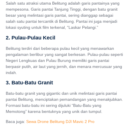
Salah satu atraksi utama Belitung adalah garis pantainya yang
mempesona. Garis pantai Tanjung Tinggi, dengan batu granit
besar yang melintasi garis pantai, sering dianggap sebagai
salah satu pantai tercantik di Belitung. Pantai ini juga menjadi
lokasi syuting untuk film terkenal, “Laskar Pelangi.”
2. Pulau-Pulau Kecil
Belitung terdiri dari beberapa pulau kecil yang menawarkan
pengalaman berlibur yang sangat berkesan. Pulau-pulau seperti
Negeri Lengkuas dan Pulau Burung memiliki garis pantai
berpasir putih, air laut yang jernih, dan menara mercusuar yang
indah.
3. Batu-Batu Granit
Batu-batu granit yang gigantic dan unik melintasi garis pantai
pantai Belitung, menciptakan pemandangan yang menakjubkan.
Formasi batu-batu ini sering dijuluki “Batu-Batu yang
Memotong” karena bentuknya yang unik dan tumpul.
Baca juga:
Sewa Drone Belitung DJI Mavic 2 Pro