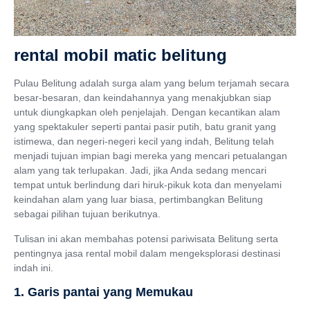
rental mobil matic belitung
Pulau Belitung adalah surga alam yang belum terjamah secara
besar-besaran, dan keindahannya yang menakjubkan siap
untuk diungkapkan oleh penjelajah. Dengan kecantikan alam
yang spektakuler seperti pantai pasir putih, batu granit yang
istimewa, dan negeri-negeri kecil yang indah, Belitung telah
menjadi tujuan impian bagi mereka yang mencari petualangan
alam yang tak terlupakan. Jadi, jika Anda sedang mencari
tempat untuk berlindung dari hiruk-pikuk kota dan menyelami
keindahan alam yang luar biasa, pertimbangkan Belitung
sebagai pilihan tujuan berikutnya.
Tulisan ini akan membahas potensi pariwisata Belitung serta
pentingnya jasa rental mobil dalam mengeksplorasi destinasi
indah ini.
1. Garis pantai yang Memukau