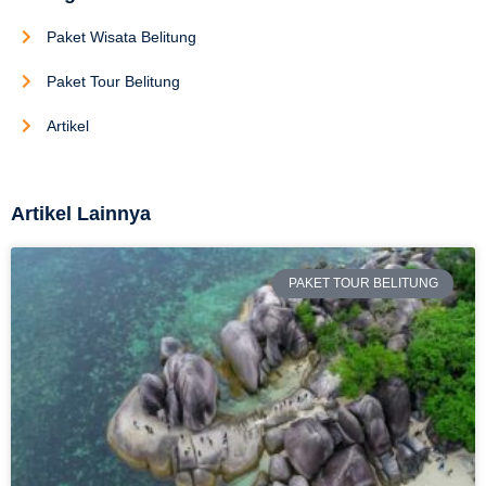
Paket Wisata Belitung
Paket Tour Belitung
Artikel
Artikel Lainnya
PAKET TOUR BELITUNG