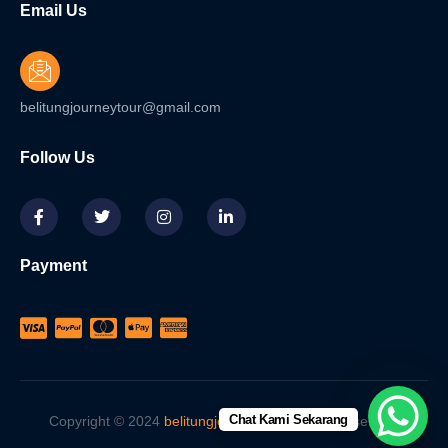
Email Us
belitungjourneytour@gmail.com
Follow Us
Payment
Chat Kami Sekarang
Copyright © 2024
belitungjourney.id
, All rights reserved.