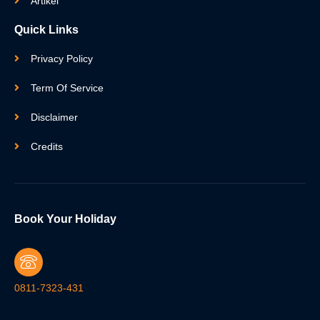
Artikel
Quick Links
Privacy Policy
Term Of Service
Disclaimer
Credits
Book Your Holiday
0811-7323-431