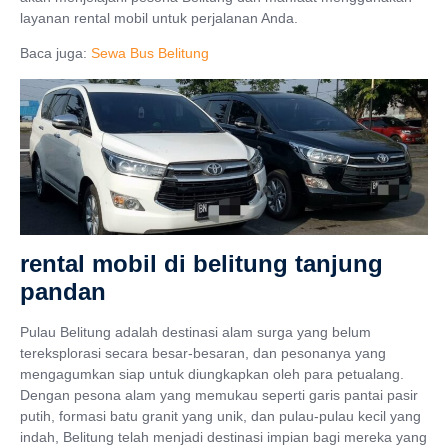
layanan rental mobil untuk perjalanan Anda.
Baca juga:
Sewa Bus Belitung
rental mobil di belitung tanjung
pandan
Pulau Belitung adalah destinasi alam surga yang belum
tereksplorasi secara besar-besaran, dan pesonanya yang
mengagumkan siap untuk diungkapkan oleh para petualang.
Dengan pesona alam yang memukau seperti garis pantai pasir
putih, formasi batu granit yang unik, dan pulau-pulau kecil yang
indah, Belitung telah menjadi destinasi impian bagi mereka yang