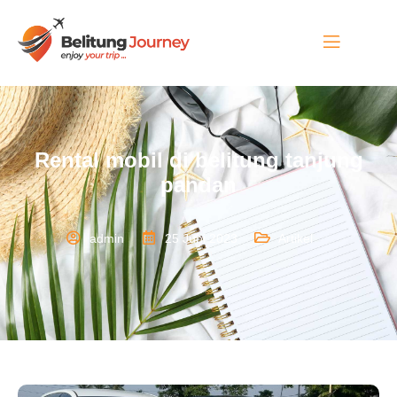
Rental mobil di belitung tanjung
pandan
admin
25 Juni 2023
Artikel