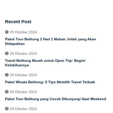
Recent Post
29 Oktober 2024
Paket Tour Belitung 2 Hari 1 Malam: Inilah yang Akan
Didapatkan
29 Oktober 2024
Travel Belitung Murah untuk Open Trip: Begini
Kelebihannya
29 Oktober 2024
Paket Wisata Belitung: 5 Tips Memilih Travel Terbaik
29 Oktober 2024
Paket Tour Belitung yang Cocok Dikunjungi Saat Weekend
29 Oktober 2024