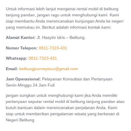
Untuk informasi lebih lanjut mengenai rental mobil di belitung
tanjung pandan, jangan ragu untuk menghubungi kami. Kami
siap membantu Anda merencanakan kunjungan Anda ke negeri
yang memukau ini. Berikut adalah informasi kontak kami:
Alamat Kantor:
Jl. Hasyim Idris – Belitung.
Nomor Telepon:
0811-7323-431
Whatsapp:
0811-7323-431
Email:
belitungjourneytour@gmail.com
Jam Operasional:
Pelayanan Konsultasi dan Pertanyaan
Senin-Minggu 24 Jam Full.
jangan sungkan untuk menghubungi kami jika Anda memiliki
pertanyaan seputar rental mobil di belitung tanjung pandan atau
butuh bantuan dalam merencanakan perjalanan Anda. Kami
siap untuk memberikan pengalaman wisata yang berkesan di
Negeri Belitung.