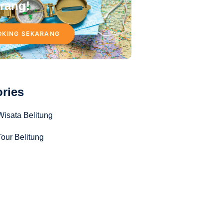
rang!
OKING SEKARANG
ries
Wisata Belitung
our Belitung