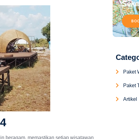
Seka
BO
Catego
Paket 
Paket T
Artikel
24
akin beragam, memastikan setiap wisatawan