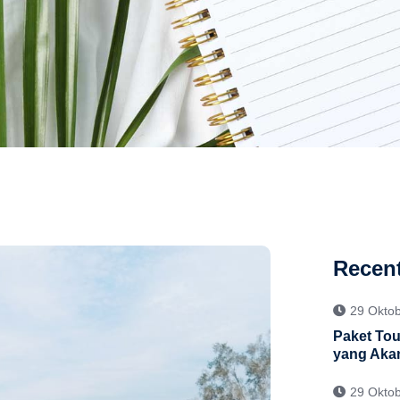
Recent
29 Okto
Paket Tour
yang Aka
29 Okto