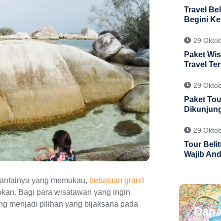
Travel Be
Begini Ke
29 Okto
Paket Wis
Travel Te
29 Okto
Paket Tou
Dikunjun
29 Okto
Tour Beli
Wajib And
n pantainya yang memukau,
bebatuan granit
kan. Bagi para wisatawan yang ingin
tung menjadi pilihan yang bijaksana pada
Dapa