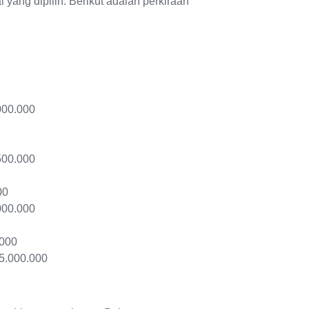
yang dipilih. Berikut adalah perkiraan
000.000
500.000
00
000.000
.000
15.000.000