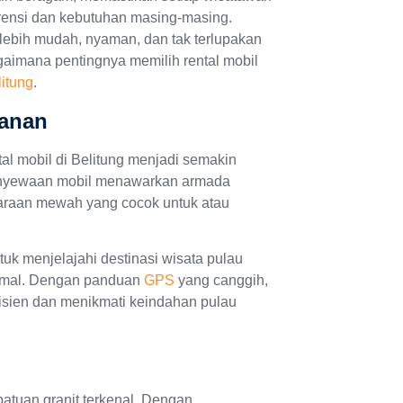
rensi dan kebutuhan masing-masing.
 lebih mudah, nyaman, dan tak terlupakan
agaimana pentingnya memilih rental mobil
itung
.
lanan
l mobil di Belitung menjadi semakin
penyewaan mobil menawarkan armada
daraan mewah yang cocok untuk atau
k menjelajahi destinasi wisata pulau
timal. Dengan panduan
GPS
yang canggih,
isien dan menikmati keindahan pulau
atuan granit terkenal. Dengan