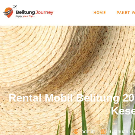
HOME
PAKET W
Rental Mobil Belitung 2
Kese
admin
9 Januari 2