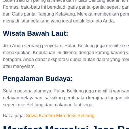
Salah satu ciri paling istimewa dari Pulau Belitung adalah for
Formasi batu-batu ini berada di garis pantai-pantai seperti pa
dan Garis pantai Tanjung Kelayang. Mereka memberikan pe
menjadi latar belakang yang ideal untuk foto-foto Anda.
Wisata Bawah Laut:
Jika Anda seorang penyelam, Pulau Belitung juga memiliki 
menakjubkan. Kepulauan ini dikenal dengan karang-karang y
beragam. Anda dapat eksplorasi dunia lautan dalam yang me
atau menyelam.
Pengalaman Budaya:
Selain pesona alamnya, Pulau Belitung juga memiliki waris
nelayan-nelayanan, saksikan pembuatan kerajinan tangan lok
seperti mie Belitung dan makanan laut segar.
Baca juga:
Sewa Kamera Mirrorless Belitung