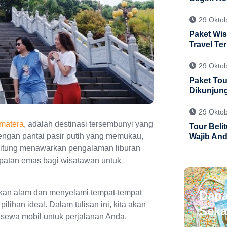
29 Okto
Paket Wis
Travel Te
29 Okto
Paket Tou
Dikunjun
29 Okto
umatera
, adalah destinasi tersembunyi yang
Tour Beli
engan pantai pasir putih yang memukau,
Wajib And
litung menawarkan pengalaman liburan
mpatan emas bagi wisatawan untuk
ikan alam dan menyelami tempat-tempat
Dapa
lihan ideal. Dalam tulisan ini, kita akan
Seka
sewa mobil untuk perjalanan Anda.