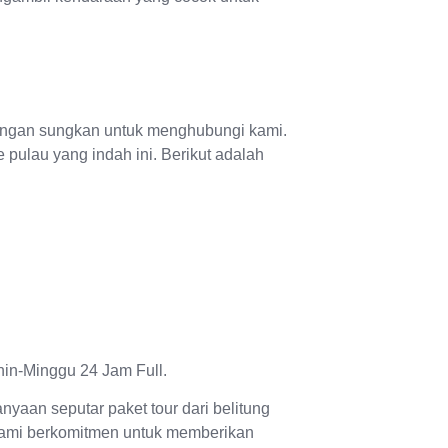
, jangan sungkan untuk menghubungi kami.
ulau yang indah ini. Berikut adalah
in-Minggu 24 Jam Full.
yaan seputar paket tour dari belitung
Kami berkomitmen untuk memberikan