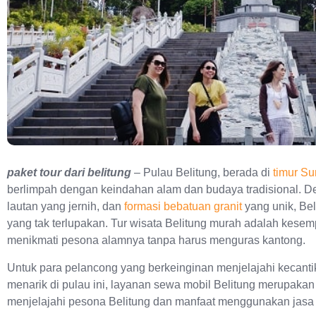
paket tour dari belitung
– Pulau Belitung, berada di
timur S
berlimpah dengan keindahan alam dan budaya tradisional. D
lautan yang jernih, dan
formasi bebatuan granit
yang unik, Be
yang tak terlupakan. Tur wisata Belitung murah adalah kese
menikmati pesona alamnya tanpa harus menguras kantong.
Untuk para pelancong yang berkeinginan menjelajahi kecant
menarik di pulau ini, layanan sewa mobil Belitung merupakan pi
menjelajahi pesona Belitung dan manfaat menggunakan jasa 