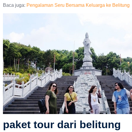
Baca juga:
Pengalaman Seru Bersama Keluarga ke Belitung
paket tour dari belitung