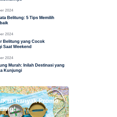
ber 2024
ata Belitung: 5 Tips Memilih
rbaik
ber 2024
r Belitung yang Cocok
gi Saat Weekend
ber 2024
tung Murah: Inilah Destinasi yang
a Kunjungi
tkan banyak Promo
rang!