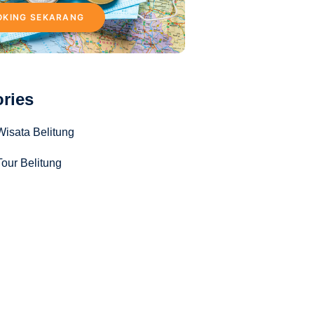
OKING SEKARANG
ries
Wisata Belitung
our Belitung