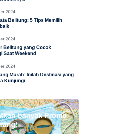
ber 2024
ata Belitung: 5 Tips Memilih
rbaik
ber 2024
r Belitung yang Cocok
gi Saat Weekend
ber 2024
tung Murah: Inilah Destinasi yang
a Kunjungi
tkan banyak Promo
rang!