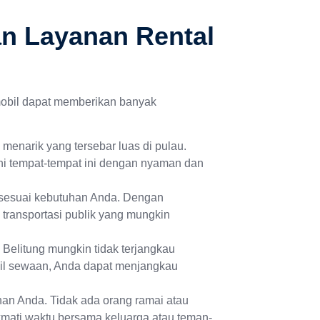
n Layanan Rental
mobil dapat memberikan banyak
menarik yang tersebar luas di pulau.
i tempat-tempat ini dengan nyaman dan
 sesuai kebutuhan Anda. Dengan
l transportasi publik yang mungkin
 Belitung mungkin tidak terjangkau
il sewaan, Anda dapat menjangkau
nan Anda. Tidak ada orang ramai atau
kmati waktu bersama keluarga atau teman-