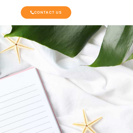
CONTACT US