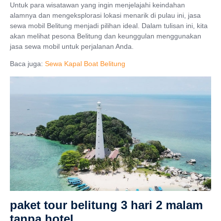
Untuk para wisatawan yang ingin menjelajahi keindahan
alamnya dan mengeksplorasi lokasi menarik di pulau ini, jasa
sewa mobil Belitung menjadi pilihan ideal. Dalam tulisan ini, kita
akan melihat pesona Belitung dan keunggulan menggunakan
jasa sewa mobil untuk perjalanan Anda.
Baca juga:
Sewa Kapal Boat Belitung
paket tour belitung 3 hari 2 malam
tanpa hotel