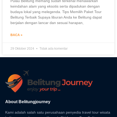
Pulau Belitung memang sudah terkenal menawarkan
keindahan alam yang eksotis serta dipadukan dengan
budaya lokal yang melegenda. Tips Memilih Paket Tour
Belitung Terbaik Supaya liburan Anda ke Belitung dapat
berjalan dengan lancar dan sesuai harapan,
BACA »
29 Oktober 2024
Tidak ada komentar
About Belitungjourney
Kami adalah salah satu perusahaan penyedia travel tour wisata