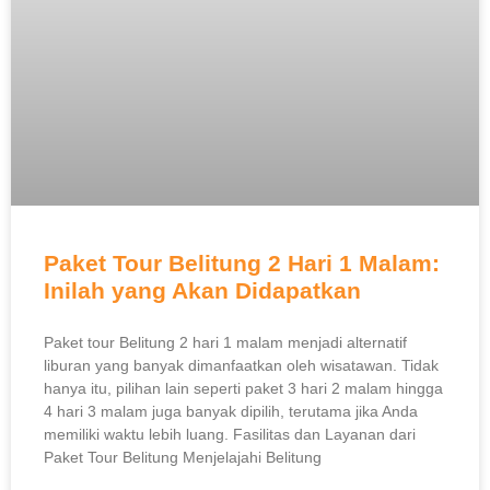
Paket Tour Belitung 2 Hari 1 Malam:
Inilah yang Akan Didapatkan
Paket tour Belitung 2 hari 1 malam menjadi alternatif
liburan yang banyak dimanfaatkan oleh wisatawan. Tidak
hanya itu, pilihan lain seperti paket 3 hari 2 malam hingga
4 hari 3 malam juga banyak dipilih, terutama jika Anda
memiliki waktu lebih luang. Fasilitas dan Layanan dari
Paket Tour Belitung Menjelajahi Belitung