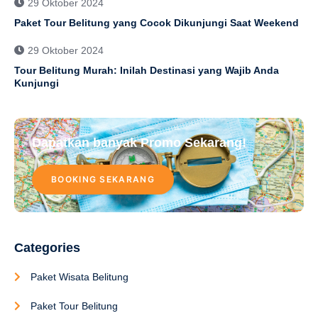
29 Oktober 2024
Paket Tour Belitung yang Cocok Dikunjungi Saat Weekend
29 Oktober 2024
Tour Belitung Murah: Inilah Destinasi yang Wajib Anda
Kunjungi
Dapatkan banyak Promo Sekarang!
BOOKING SEKARANG
Categories
Paket Wisata Belitung
Paket Tour Belitung