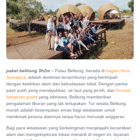
paket belitung 3h2m
– Pulau Belitung, berada di
bagian timur
Sumatera
, adalah destinasi tersembunyi yang berlimpah
dengan keelokan alam dan kebudayaan lokal. Dengan pantai
pasir putih yang menakjubkan, air laut yang jernih, dan
formasi
bebatuan granit
yang istimewa, Belitung memberikan
pengalaman liburan yang tak terlupakan. Tur wisata Belitung
murah adalah kesempatan emas bagi wisatawan untuk
menikmati pesona alamnya tanpa harus merusak anggaran.
Bagi para wisatawan yang berkeinginan menjelajahi kecantikan
alam dan mengeksplorasi lokasi menarik di negeri ini, layanan