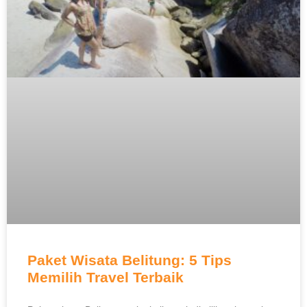
Paket Wisata Belitung: 5 Tips
Memilih Travel Terbaik