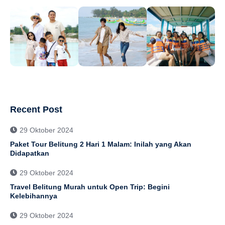
Recent Post
29 Oktober 2024
Paket Tour Belitung 2 Hari 1 Malam: Inilah yang Akan
Didapatkan
29 Oktober 2024
Travel Belitung Murah untuk Open Trip: Begini
Kelebihannya
29 Oktober 2024