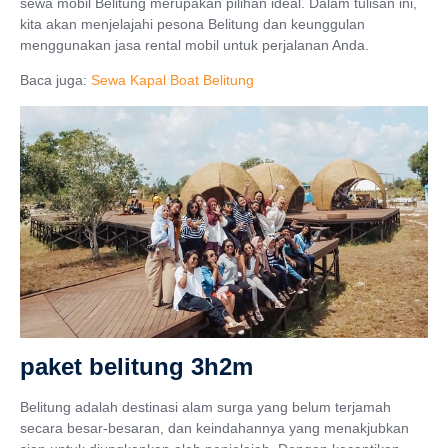
sewa mobil Belitung merupakan pilihan ideal. Dalam tulisan ini,
kita akan menjelajahi pesona Belitung dan keunggulan
menggunakan jasa rental mobil untuk perjalanan Anda.
Baca juga:
Sewa Kapal Boat Belitung
paket belitung 3h2m
Belitung adalah destinasi alam surga yang belum terjamah
secara besar-besaran, dan keindahannya yang menakjubkan