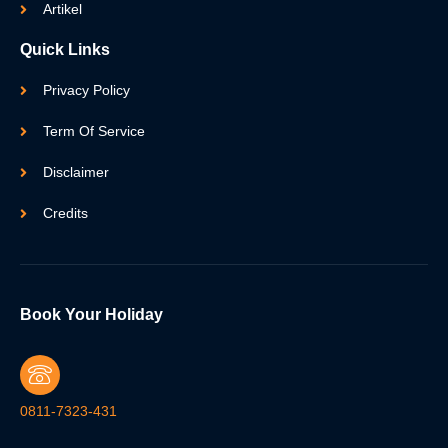
Artikel
Quick Links
Privacy Policy
Term Of Service
Disclaimer
Credits
Book Your Holiday
0811-7323-431