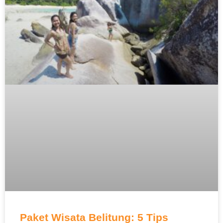
Paket Wisata Belitung: 5 Tips