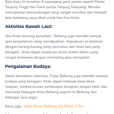
Batu-batu ini tersebar di sepanjang garis pantai seperti Pantai
Tanjung Tinggi dan Garis pantai Tanjung Kelayang. Mereka
menciptakan pemandangan yang sangat memikat dan menjadi
latar belakang yang ideal untuk foto-foto Anda.
Aktivitas Bawah Laut:
Jika Anda seorang penyelam, Belitung juga memiliki banyak
spot penyelaman yang menakjubkan. Kepulauan ini terkenal
dengan karang-karang yang memukau dan biota laut yang
beragam. Anda dapat eksplorasi dunia lautan dalam yang
sangat menawan dengan snorkeling atau menyelam.
Pengalaman Budaya:
Selain keindahan alamnya, Pulau Belitung juga memiliki warisan
budaya yang beragam. Anda dapat melawat desa-desa
nelayan, melihat proses pembuatan kerajinan tangan lokal, dan
mencicipi hidangan khas Belitung seperti mi Belitung dan
hidangan laut segar.
Baca juga:
Sewa Drone Belitung DJI Mavic 2 Pro