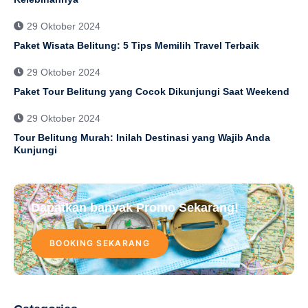
29 Oktober 2024
Paket Wisata Belitung: 5 Tips Memilih Travel Terbaik
29 Oktober 2024
Paket Tour Belitung yang Cocok Dikunjungi Saat Weekend
29 Oktober 2024
Tour Belitung Murah: Inilah Destinasi yang Wajib Anda
Kunjungi
Dapatkan banyak Promo Sekarang!
BOOKING SEKARANG