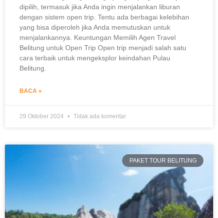
dipilih, termasuk jika Anda ingin menjalankan liburan
dengan sistem open trip. Tentu ada berbagai kelebihan
yang bisa diperoleh jika Anda memutuskan untuk
menjalankannya. Keuntungan Memilih Agen Travel
Belitung untuk Open Trip Open trip menjadi salah satu
cara terbaik untuk mengeksplor keindahan Pulau
Belitung.
BACA »
29 Oktober 2024
Tidak ada komentar
PAKET TOUR BELITUNG