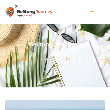
Belitung wisata air
19 April 2023
Artikel