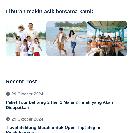
Liburan makin asik bersama kami:
Recent Post
29 Oktober 2024
Paket Tour Belitung 2 Hari 1 Malam: Inilah yang Akan
Didapatkan
29 Oktober 2024
Travel Belitung Murah untuk Open Trip: Begini
Kelebihannya