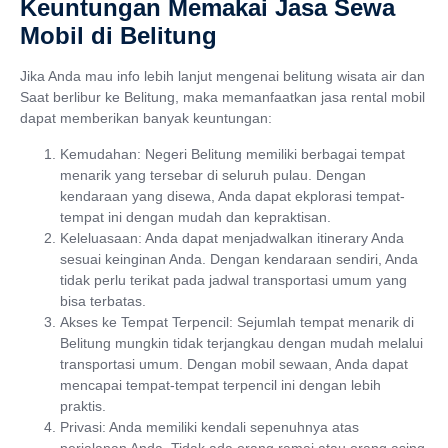
Keuntungan Memakai Jasa Sewa
Mobil di Belitung
Jika Anda mau info lebih lanjut mengenai belitung wisata air dan
Saat berlibur ke Belitung, maka memanfaatkan jasa rental mobil
dapat memberikan banyak keuntungan:
Kemudahan: Negeri Belitung memiliki berbagai tempat
menarik yang tersebar di seluruh pulau. Dengan
kendaraan yang disewa, Anda dapat ekplorasi tempat-
tempat ini dengan mudah dan kepraktisan.
Keleluasaan: Anda dapat menjadwalkan itinerary Anda
sesuai keinginan Anda. Dengan kendaraan sendiri, Anda
tidak perlu terikat pada jadwal transportasi umum yang
bisa terbatas.
Akses ke Tempat Terpencil: Sejumlah tempat menarik di
Belitung mungkin tidak terjangkau dengan mudah melalui
transportasi umum. Dengan mobil sewaan, Anda dapat
mencapai tempat-tempat terpencil ini dengan lebih
praktis.
Privasi: Anda memiliki kendali sepenuhnya atas
perjalanan Anda. Tidak ada orang ramai atau orang asing