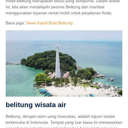
mobil Belitung merupakan solusi yang sempurna. Dalam artikel
ini, kita akan menjelajahi pesona Belitung dan manfaat
menggunakan layanan rental mobil untuk perjalanan Anda.
Baca juga:
Sewa Kapal Boat Belitung
belitung wisata air
Belitung, dengan alam yang memukau, adalah tujuan wisata
terkemuka di Indonesia. Tempat yang luar biasa ini menawarkan