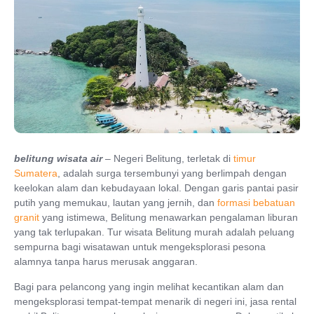
belitung wisata air
– Negeri Belitung, terletak di
timur
Sumatera
, adalah surga tersembunyi yang berlimpah dengan
keelokan alam dan kebudayaan lokal. Dengan garis pantai pasir
putih yang memukau, lautan yang jernih, dan
formasi bebatuan
granit
yang istimewa, Belitung menawarkan pengalaman liburan
yang tak terlupakan. Tur wisata Belitung murah adalah peluang
sempurna bagi wisatawan untuk mengeksplorasi pesona
alamnya tanpa harus merusak anggaran.
Bagi para pelancong yang ingin melihat kecantikan alam dan
mengeksplorasi tempat-tempat menarik di negeri ini, jasa rental