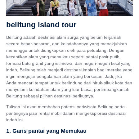
belitung island tour
Belitung adalah destinasi alam surga yang belum terjamah
secara besar-besaran, dan keindahannya yang menakjubkan
menunggu untuk diungkapkan oleh para petualang. Dengan
kecantikan alam yang memukau seperti pantai pasir putih,
formasi batu granit yang istimewa, dan negeri-negeri kecil yang
indah, Belitung telah menjadi destinasi impian bagi mereka yang
ingin mengejar pengalaman alam yang berkesan. Jadi, jika
Anda mencari tempat untuk berlindung dari hiruk-pikuk kota dan
menyelami keindahan alam yang luar biasa, pertimbangkanlah
Belitung sebagai pilihan destinasi berikutnya.
Tulisan ini akan membahas potensi pariwisata Belitung serta
pentingnya jasa rental mobil dalam mengeksplorasi destinasi
indah ini.
1. Garis pantai yang Memukau