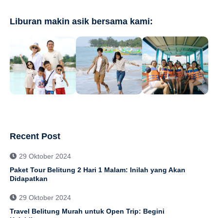
Liburan makin asik bersama kami:
Recent Post
29 Oktober 2024
Paket Tour Belitung 2 Hari 1 Malam: Inilah yang Akan
Didapatkan
29 Oktober 2024
Travel Belitung Murah untuk Open Trip: Begini