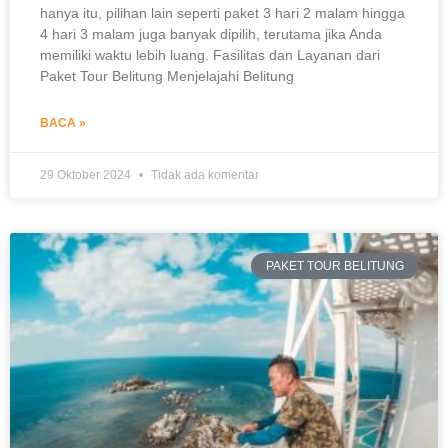
hanya itu, pilihan lain seperti paket 3 hari 2 malam hingga
4 hari 3 malam juga banyak dipilih, terutama jika Anda
memiliki waktu lebih luang. Fasilitas dan Layanan dari
Paket Tour Belitung Menjelajahi Belitung
BACA »
29 Oktober 2024
Tidak ada komentar
PAKET TOUR BELITUNG