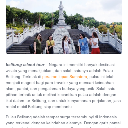
belitung island tour
– Negara ini memiliki banyak destinasi
wisata yang menakjubkan, dan salah satunya adalah Pulau
Belitung. Terletak di
perairan lepas Sumatera
, pulau ini telah
menjadi magnet bagi para traveler yang mencari keindahan
alam, pantai, dan pengalaman budaya yang unik. Salah satu
pilihan terbaik untuk melihat kecantikan pulau adalah dengan
ikut dalam tur Belitung, dan untuk kenyamanan perjalanan, jasa
rental mobil Belitung siap membantu.
Pulau Belitung adalah tempat surga tersembunyi di Indonesia
yang terkenal dengan keindahan alamnya. Dengan garis pantai