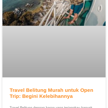
Travel Belitung Murah untuk Open
Trip: Begini Kelebihannya
Travel Belitung dengan harga yang terjangkau banyak