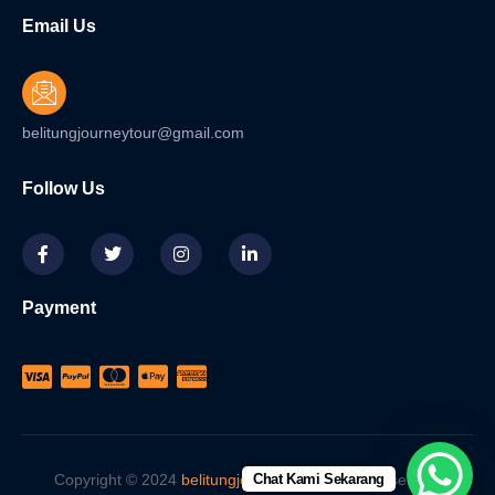
Email Us
belitungjourneytour@gmail.com
Follow Us
Payment
Chat Kami Sekarang
Copyright © 2024
belitungjourney.id
, All rights reserved.