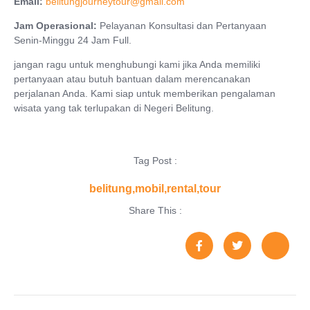
Email:
belitungjourneytour@gmail.com
Jam Operasional:
Pelayanan Konsultasi dan Pertanyaan
Senin-Minggu 24 Jam Full.
jangan ragu untuk menghubungi kami jika Anda memiliki
pertanyaan atau butuh bantuan dalam merencanakan
perjalanan Anda. Kami siap untuk memberikan pengalaman
wisata yang tak terlupakan di Negeri Belitung.
Tag Post :
belitung
,
mobil
,
rental
,
tour
Share This :