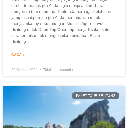
dipilih, termasuk jika Anda ingin menjalankan liburan
dengan sistem open trip. Tentu ada berbagai kelebihan
yang bisa diperoleh jika Anda memutuskan untuk
menjalankannya. Keuntungan Memilih Agen Travel
Belitung untuk Open Trip Open trip menjadi salah satu
cara terbaik untuk mengeksplor keindahan Pulau
Belitung.
BACA »
29 Oktober 2024
Tidak ada komentar
PAKET TOUR BELITUNG