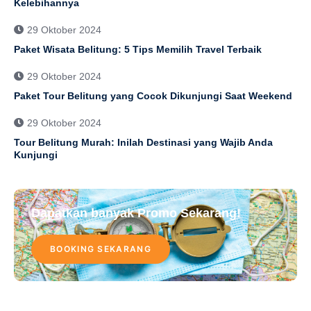
Kelebihannya
29 Oktober 2024
Paket Wisata Belitung: 5 Tips Memilih Travel Terbaik
29 Oktober 2024
Paket Tour Belitung yang Cocok Dikunjungi Saat Weekend
29 Oktober 2024
Tour Belitung Murah: Inilah Destinasi yang Wajib Anda
Kunjungi
Dapatkan banyak Promo Sekarang!
BOOKING SEKARANG