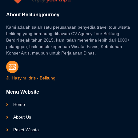
About Belitungjourney
Kami adalah salah satu perusahaan penyedia travel tour wisata
belitung yang bernaung dibawah CV Agency Tour Belitung.
Berdiri sejak tahun 2015, kami telah menerima lebih dari 1000+
pelanggan, baik untuk keperluan Wisata, Bisnis, Kebutuhan
Konser Artis, maupun untuk Perjalanan Dinas.
Jl. Hasyim Idris - Belitung
Menu Website
Home
About Us
Paket Wisata