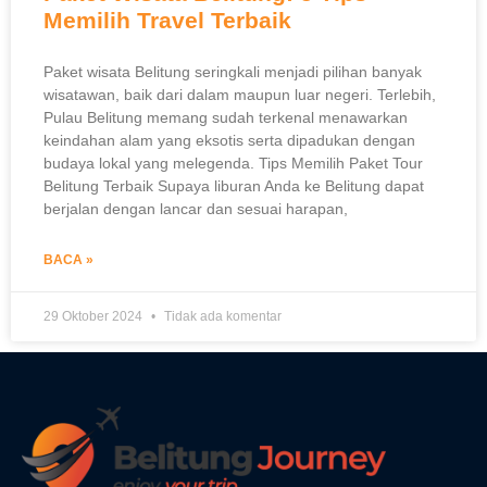
Memilih Travel Terbaik
Paket wisata Belitung seringkali menjadi pilihan banyak
wisatawan, baik dari dalam maupun luar negeri. Terlebih,
Pulau Belitung memang sudah terkenal menawarkan
keindahan alam yang eksotis serta dipadukan dengan
budaya lokal yang melegenda. Tips Memilih Paket Tour
Belitung Terbaik Supaya liburan Anda ke Belitung dapat
berjalan dengan lancar dan sesuai harapan,
BACA »
29 Oktober 2024
Tidak ada komentar